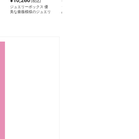
¥
10,260
¥
2,960
¥
3,160
(税込)
(税込)
(税込
ジュエリーボックス 優
ジュエリーボックス 上
ジュエリーボッ
美な薔薇模様のジュエリ
品な花柄レース調ジュエ
製 蝶々柄 宝
ーケース
リーケース