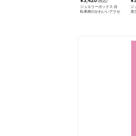
¥
3,420
¥
(税込)
ジュエリーボックス 自
ジ
転車柄のかわいいアクセ
美
サリーボックス