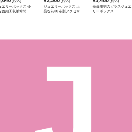
3,640
¥
2,500
¥
3,460
(税込)
(税込)
(税込)
ュエリーボックス 優
ジュエリーボックス 上
薔薇彫刻のガラスジュエ
な蓋細工収納箪笥
品な花柄 布製アクセサ
リーボックス
リー収納ケース