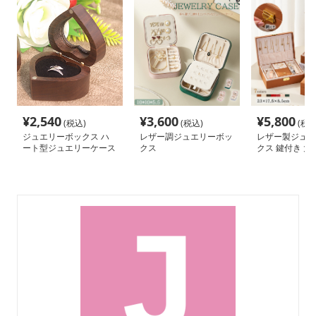
¥
2,540
¥
3,600
¥
5,800
(税込)
(税込)
(税込
ジュエリーボックス ハ
レザー調ジュエリーボッ
レザー製ジュエ
ート型ジュエリーケース
クス
クス 鍵付き 大
「愛の宝箱」
式 鏡付き