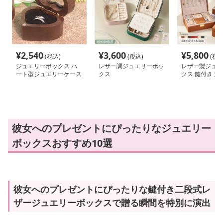
¥
2,540
¥
3,600
¥
5,800
(税込)
(税込)
(税込
ジュエリーボックス ハ
レザー調ジュエリーボッ
レザー製ジュエ
ート型ジュエリーケース
クス
クス 鍵付き 大
「愛の宝箱」
式 鏡付き
彼女へのプレゼントにぴったりなジュエリー
ボックスおすすめ10選
彼女へのプレゼントにぴったりな鍵付き二段式レ
ザージュエリーボックスで贈る瞬間を特別に演出