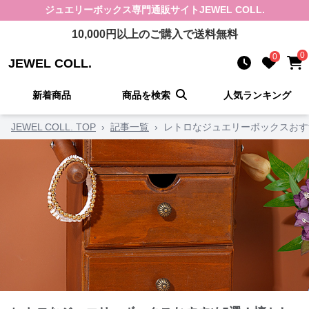
ジュエリーボックス
専門通販サイト
JEWEL COLL.
10,000
円以上のご購入で送料無料
0
0
JEWEL COLL.
新着商品
商品を検索
人気ランキング
JEWEL COLL. TOP
›
記事一覧
›
レトロなジュエリーボックスおす