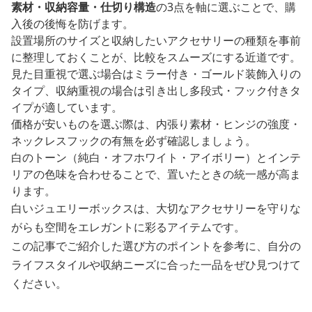
素材・収納容量・仕切り構造
の3点を軸に選ぶことで、購
入後の後悔を防げます。
設置場所のサイズと収納したいアクセサリーの種類を事前
に整理しておくことが、比較をスムーズにする近道です。
見た目重視で選ぶ場合はミラー付き・ゴールド装飾入りの
タイプ、収納重視の場合は引き出し多段式・フック付きタ
イプが適しています。
価格が安いものを選ぶ際は、内張り素材・ヒンジの強度・
ネックレスフックの有無を必ず確認しましょう。
白のトーン（純白・オフホワイト・アイボリー）とインテ
リアの色味を合わせることで、置いたときの統一感が高ま
ります。
白いジュエリーボックスは、大切なアクセサリーを守りな
がらも空間をエレガントに彩るアイテムです。
この記事でご紹介した選び方のポイントを参考に、自分の
ライフスタイルや収納ニーズに合った一品をぜひ見つけて
ください。