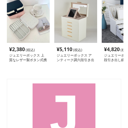
¥
2,380
¥
5,110
¥
4,820
(税込)
(税込)
(税込
ジュエリーボックス 上
ジュエリーボックス ア
ジュエリーボッ
質なレザー製ボタン式携
ンティーク調六段引き出
段引き出し鏡付
帯用宝飾品収納ケース
し式鏡付き大容量宝飾品
収納木製宝石箱
収納箱