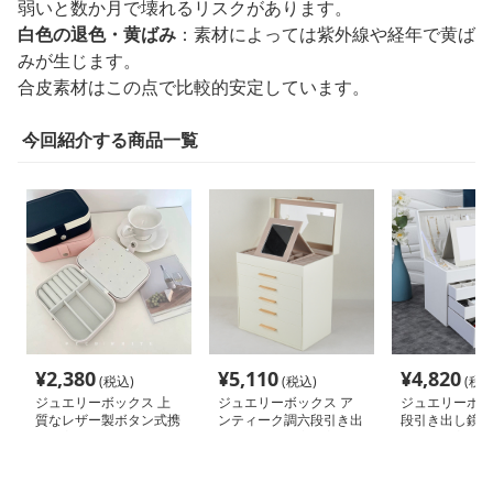
弱いと数か月で壊れるリスクがあります。
白色の退色・黄ばみ
：素材によっては紫外線や経年で黄ば
みが生じます。
合皮素材はこの点で比較的安定しています。
今回紹介する商品一覧
¥
2,380
¥
5,110
¥
4,820
(税込)
(税込)
(税込
ジュエリーボックス 上
ジュエリーボックス ア
ジュエリーボッ
質なレザー製ボタン式携
ンティーク調六段引き出
段引き出し鏡付
帯用宝飾品収納ケース
し式鏡付き大容量宝飾品
収納木製宝石箱
収納箱