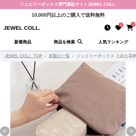
ジュエリーボックス
専門通販サイト
JEWEL COLL.
10,000
円以上のご購入で送料無料
0
0
JEWEL COLL.
新着商品
商品を検索
人気ランキング
JEWEL COLL. TOP
›
布製の一覧
›
ジュエリーボックス 上品な花
Previous slide
Ne