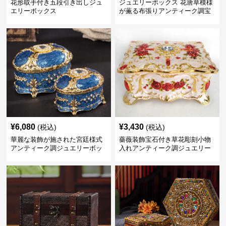
花形取手付き五段引き出しジュ
ジュエリーボックス 花唐草模様
エリーボックス
が薫る布張りアンティーク調宝
石箱
¥
6,080
¥
3,430
(税込)
(税込)
華麗な装飾が施された宮廷様式
薔薇装飾宝石付き草花彫刻小物
アンティーク調ジュエリーボッ
入れアンティーク調ジュエリー
クス 大小2点セット
ボックス