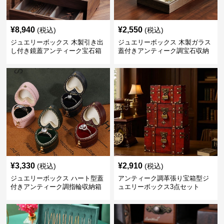
¥
8,940
¥
2,550
(税込)
(税込)
ジュエリーボックス 木製引き出
ジュエリーボックス 木製ガラス
し付き鏡蓋アンティーク宝石箱
蓋付きアンティーク調宝石収納
箱
¥
3,330
¥
2,910
(税込)
(税込)
ジュエリーボックス ハート型蓋
アンティーク調革張り宝箱型ジ
付きアンティーク調指輪収納箱
ュエリーボックス3点セット