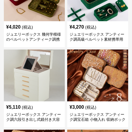
¥
4,020
¥
4,270
(税込)
(税込)
ジュエリーボックス 幾何学模様
ジュエリーボックス アンティー
のベルベットアンティーク調携
ク調高級ベルベット素材携帯用
帯宝石箱
多機能宝石収納ケース
¥
5,110
¥
3,000
(税込)
(税込)
ジュエリーボックス アンティー
ジュエリーボックス アンティー
ク調六段引き出し式鏡付き大容
ク調宝石箱 小物入れ 収納ボック
量宝飾品収納箱
ス コンパクト木製