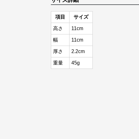
サイズ詳細
項目
サイズ
高さ
11cm
幅
11cm
厚さ
2.2cm
重量
45g