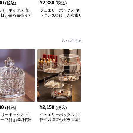
80
¥
2,380
¥
2,970
(税込)
(税込)
(税込)
エリーボックス 花
ジュエリーボックス ネ
ジュエリーボックス 八
模様が薫る布張りア
ックレス掛け付き布張り
角形天鵞絨仕立て指輪収
ィーク調宝石箱
浅型収納トレー
納ケース
もっと見る
30
¥
2,150
¥
2,210
(税込)
(税込)
(税込)
エリーボックス 王
ジュエリーボックス 回
ジュエリーボックス 仕
チーフ付き繊細装飾
転式四段重ねガラス製ジ
切り付き透明ガラス製三
スジュエリーボック
ュエリーボックス
十六区画ジュエリーボッ
クス