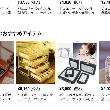
¥
3,530
¥
4,820
¥
2,4
(税込)
(税込)
ス ペ
ジュエリーボックス 丸
ジュエリーボックス 持
ジュ
ベット素
型布製ジュエリーボック
ち運びに便利な布製ジュ
唐草
ックス
ス 携帯用小物収納ケー
エリーボックス
ンテ
ス
のおすすめアイテム
¥
6,160
¥
3,090
¥
2,0
(税込)
(税込)
ラス蓋付
引き出し式ガラス製多段
ガラス蓋付き宝石展示ジ
ジュ
納ジュエ
ジュエリーボックス
ュエリーボックス5点セ
冠モ
ット
ガラ
ス