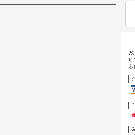
お
ビ
応
P
G