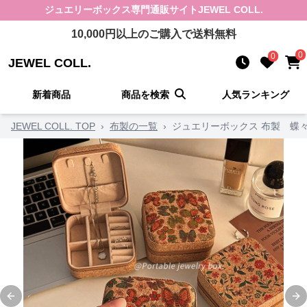
ジュエリーボックス
専門通販サイト
JEWEL COLL.
10,000
円以上のご購入で送料無料
0
0
JEWEL COLL.
新着商品
商品を検索
人気ランキング
JEWEL COLL. TOP
›
布製の一覧
›
ジュエリーボックス 布製 蝶
Previous slide
Ne