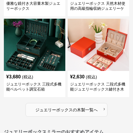
優雅な鏡付き大容量木製ジュエ
ジュエリーボックス 天然木材使
リーボックス
用の高級指輪収納ジュエリーケ
ース
¥
3,680
¥
2,630
(税込)
(税込)
ジュエリーボックス 三段式多機
ジュエリーボックス 二段式多機
能ベルベット調宝石箱
能ジュエリーボックス鍵付き木
製宝石箱
›
ジュエリーボックス
の
木製
一覧へ
ジュエリーボックスミラーのおすすめアイテム