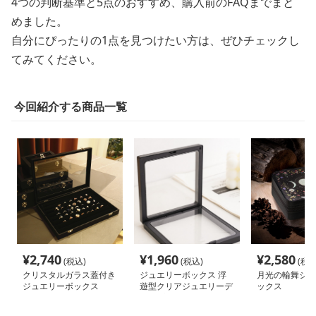
4つの判断基準と5点のおすすめ、購入前のFAQまでまと
めました。
自分にぴったりの1点を見つけたい方は、ぜひチェックし
てみてください。
今回紹介する商品一覧
¥
2,740
¥
1,960
¥
2,580
(税込)
(税込)
(税込
クリスタルガラス蓋付き
ジュエリーボックス 浮
月光の輪舞ジュ
ジュエリーボックス
遊型クリアジュエリーデ
ックス
ィスプレイ