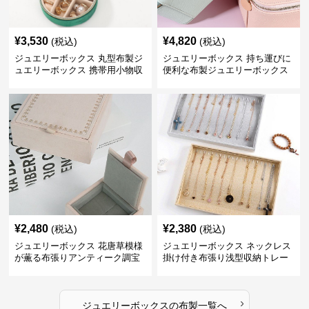
¥
3,530
¥
4,820
(税込)
(税込)
ジュエリーボックス 丸型布製ジ
ジュエリーボックス 持ち運びに
ュエリーボックス 携帯用小物収
便利な布製ジュエリーボックス
納ケース
¥
2,480
¥
2,380
(税込)
(税込)
ジュエリーボックス 花唐草模様
ジュエリーボックス ネックレス
が薫る布張りアンティーク調宝
掛け付き布張り浅型収納トレー
石箱
›
ジュエリーボックス
の
布製
一覧へ