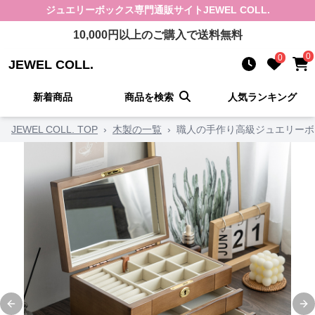
ジュエリーボックス
専門通販サイト
JEWEL COLL.
10,000
円以上のご購入で送料無料
0
0
JEWEL COLL.
新着商品
商品を検索
人気ランキング
JEWEL COLL. TOP
›
木製の一覧
›
職人の手作り高級ジュエリーボ
Previous slide
Ne