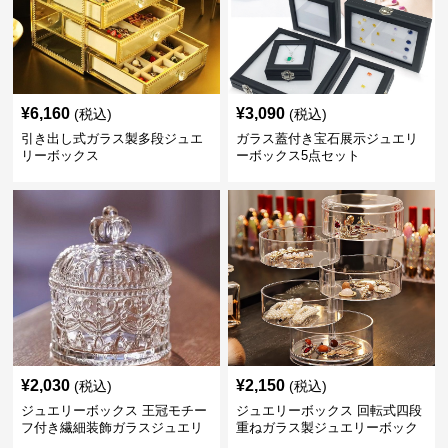
¥
6,160
¥
3,090
(税込)
(税込)
引き出し式ガラス製多段ジュエ
ガラス蓋付き宝石展示ジュエリ
リーボックス
ーボックス5点セット
¥
2,030
¥
2,150
(税込)
(税込)
ジュエリーボックス 王冠モチー
ジュエリーボックス 回転式四段
フ付き繊細装飾ガラスジュエリ
重ねガラス製ジュエリーボック
ーボックス
ス