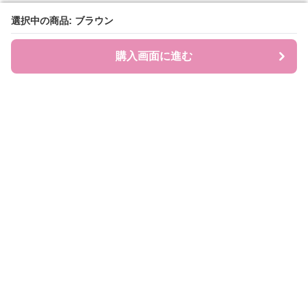
選択中の商品: ブラウン
選択中の商品: ブラウン
購入画面に進む
購入画面に進む
JEWEL COLL.
について
利用規約
プライバシー