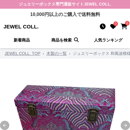
ジュエリーボックス
専門通販サイト
JEWEL COLL.
10,000
円以上のご購入で送料無料
0
0
JEWEL COLL.
新着商品
商品を検索
人気ランキング
JEWEL COLL. TOP
›
木製の一覧
›
ジュエリーボックス 和風波模
Previous slide
Ne