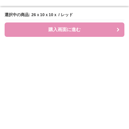
選択中の商品: 26ｘ10ｘ10ｘ / レッド
選択中の商品: 26ｘ10ｘ10ｘ / レッド
購入画面に進む
購入画面に進む
JEWEL COLL.
について
利用規約