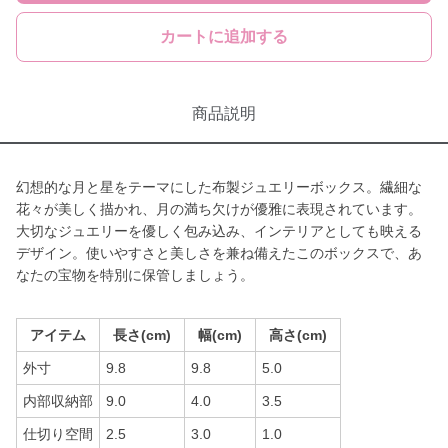
カートに追加する
商品説明
幻想的な月と星をテーマにした布製ジュエリーボックス。繊細な
花々が美しく描かれ、月の満ち欠けが優雅に表現されています。
大切なジュエリーを優しく包み込み、インテリアとしても映える
デザイン。使いやすさと美しさを兼ね備えたこのボックスで、あ
なたの宝物を特別に保管しましょう。
アイテム
長さ(cm)
幅(cm)
高さ(cm)
外寸
9.8
9.8
5.0
内部収納部
9.0
4.0
3.5
仕切り空間
2.5
3.0
1.0