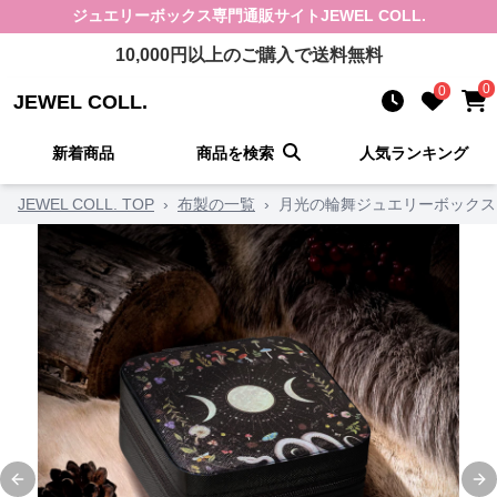
ジュエリーボックス
専門通販サイト
JEWEL COLL.
10,000
円以上のご購入で送料無料
0
0
JEWEL COLL.
新着商品
商品を検索
人気ランキング
JEWEL COLL. TOP
›
布製の一覧
›
月光の輪舞ジュエリーボックス
Previous slide
Ne