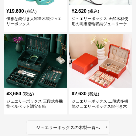
¥
19,600
¥
2,620
(税込)
(税込)
優雅な鏡付き大容量木製ジュエ
ジュエリーボックス 天然木材使
リーボックス
用の高級指輪収納ジュエリーケ
ース
¥
3,680
¥
2,630
(税込)
(税込)
ジュエリーボックス 三段式多機
ジュエリーボックス 二段式多機
能ベルベット調宝石箱
能ジュエリーボックス鍵付き木
製宝石箱
›
ジュエリーボックス
の
木製
一覧へ