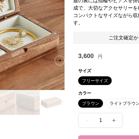
蓋の裏には指輪やピアスを掛
成で、大切なアクセサリーを
コンパクトなサイズながら収
す。
ご注文確定か
3,600
円
Next slide
サイズ
フリーサイズ
カラー
ブラウン
ライトブラウ
1