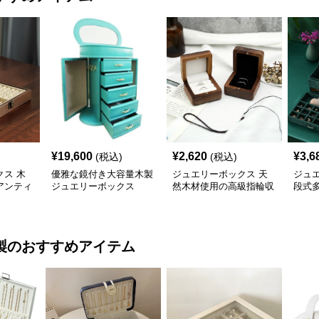
¥
19,600
¥
2,620
¥
3,6
(税込)
(税込)
ス 木
優雅な鏡付き大容量木製
ジュエリーボックス 天
ジュ
アンティ
ジュエリーボックス
然木材使用の高級指輪収
段式
箱
納ジュエリーケース
宝石
製
のおすすめアイテム