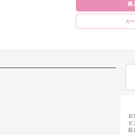
購
カー
お
ビ
応