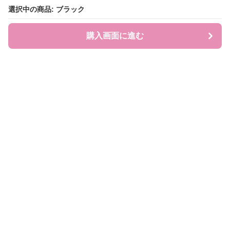
選択中の商品: ブラック
選択中の商品: ブラック
購入画面に進む
購入画面に進む
JEWEL COLL.
について
利用規約
プライバシー