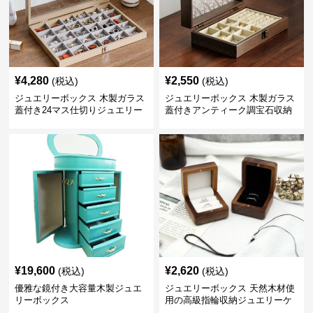
¥
4,280
¥
2,550
(税込)
(税込)
ジュエリーボックス 木製ガラス
ジュエリーボックス 木製ガラス
蓋付き24マス仕切りジュエリー
蓋付きアンティーク調宝石収納
ボックス
箱
¥
19,600
¥
2,620
(税込)
(税込)
優雅な鏡付き大容量木製ジュエ
ジュエリーボックス 天然木材使
リーボックス
用の高級指輪収納ジュエリーケ
ース