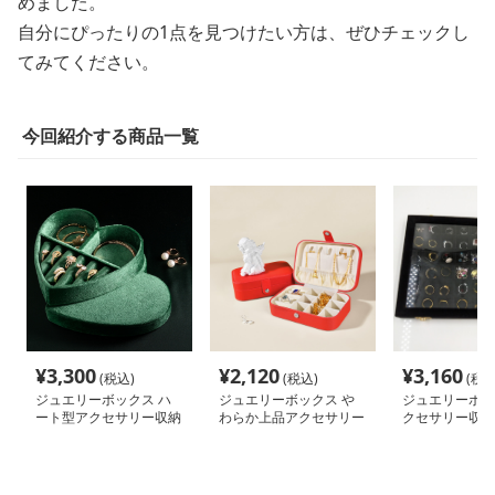
めました。
自分にぴったりの1点を見つけたい方は、ぜひチェックし
てみてください。
今回紹介する商品一覧
¥
3,300
¥
2,120
¥
3,160
(税込)
(税込)
(税込
ジュエリーボックス ハ
ジュエリーボックス や
ジュエリーボッ
ート型アクセサリー収納
わらか上品アクセサリー
クセサリー収納
ケース
収納
ース