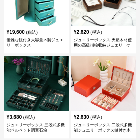
¥
19,600
¥
2,620
(税込)
(税込)
優雅な鏡付き大容量木製ジュエ
ジュエリーボックス 天然木材使
リーボックス
用の高級指輪収納ジュエリーケ
ース
¥
3,680
¥
2,630
(税込)
(税込)
ジュエリーボックス 三段式多機
ジュエリーボックス 二段式多機
能ベルベット調宝石箱
能ジュエリーボックス鍵付き木
製宝石箱