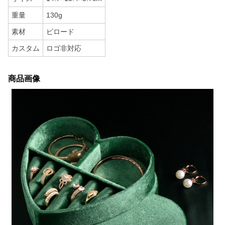
重量
130g
素材
ビロード
カスタム
ロゴ非対応
商品画像