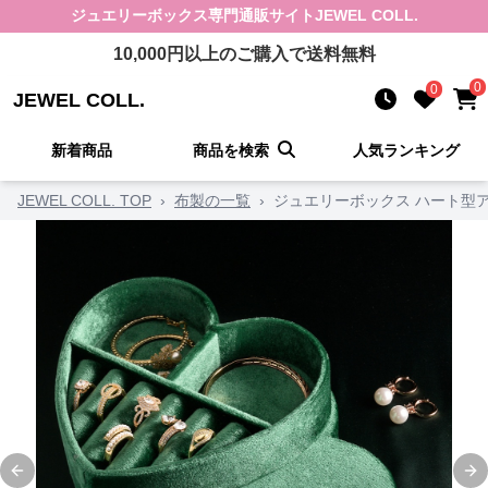
ジュエリーボックス
専門通販サイト
JEWEL COLL.
10,000
円以上のご購入で送料無料
0
0
JEWEL COLL.
新着商品
商品を検索
人気ランキング
JEWEL COLL. TOP
›
布製の一覧
›
ジュエリーボックス ハート型
Previous slide
Ne