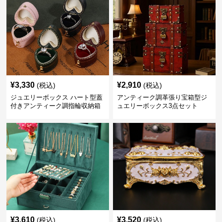
¥
3,330
¥
2,910
(税込)
(税込)
ジュエリーボックス ハート型蓋
アンティーク調革張り宝箱型ジ
付きアンティーク調指輪収納箱
ュエリーボックス3点セット
¥
3,610
¥
3,520
(税込)
(税込)