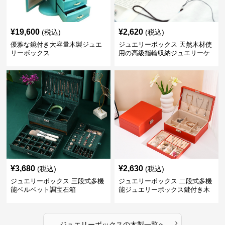
¥
19,600
¥
2,620
(税込)
(税込)
優雅な鏡付き大容量木製ジュエ
ジュエリーボックス 天然木材使
リーボックス
用の高級指輪収納ジュエリーケ
ース
¥
3,680
¥
2,630
(税込)
(税込)
ジュエリーボックス 三段式多機
ジュエリーボックス 二段式多機
能ベルベット調宝石箱
能ジュエリーボックス鍵付き木
製宝石箱
›
ジュエリーボックス
の
木製
一覧へ