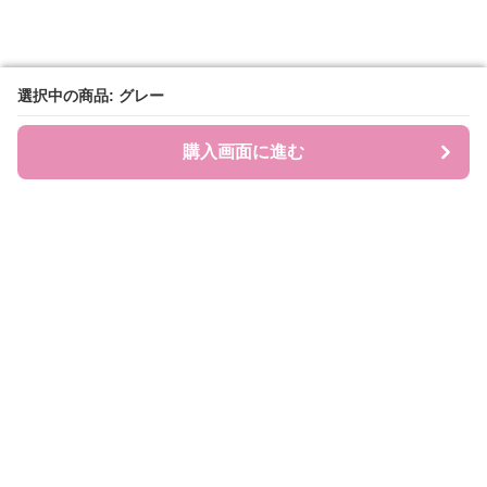
選択中の商品: グレー
選択中の商品: グレー
購入画面に進む
購入画面に進む
JEWEL COLL.
について