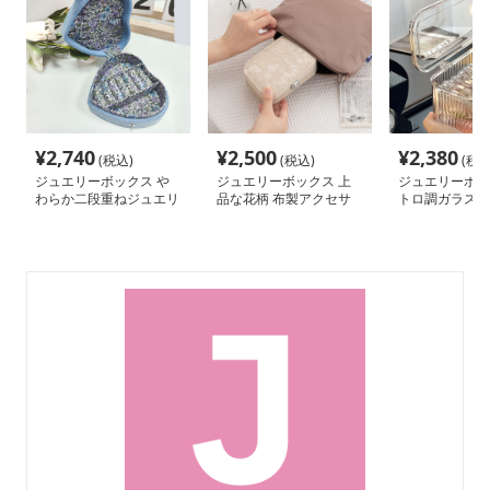
¥
2,740
¥
2,500
¥
2,380
(税込)
(税込)
(税込
ジュエリーボックス や
ジュエリーボックス 上
ジュエリーボッ
わらか二段重ねジュエリ
品な花柄 布製アクセサ
トロ調ガラスジ
ーケース
リー収納ケース
ケース