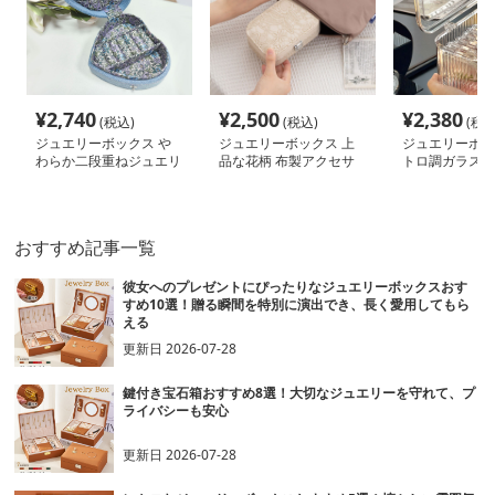
¥
2,740
¥
2,500
¥
2,380
(税込)
(税込)
(税込
ジュエリーボックス や
ジュエリーボックス 上
ジュエリーボッ
わらか二段重ねジュエリ
品な花柄 布製アクセサ
トロ調ガラスジ
ーケース
リー収納ケース
ケース
おすすめ記事一覧
彼女へのプレゼントにぴったりなジュエリーボックスおす
すめ10選！贈る瞬間を特別に演出でき、長く愛用してもら
える
更新日
2026-07-28
鍵付き宝石箱おすすめ8選！大切なジュエリーを守れて、プ
ライバシーも安心
更新日
2026-07-28