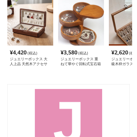
¥
4,420
¥
3,580
¥
2,620
(税込)
(税込)
(税込
ジュエリーボックス 大
ジュエリーボックス 重
ジュエリーボッ
人上品 天然木アクセサ
ねて華やぐ回転式宝石箱
級木枠ガラスジ
リーケース
ケース