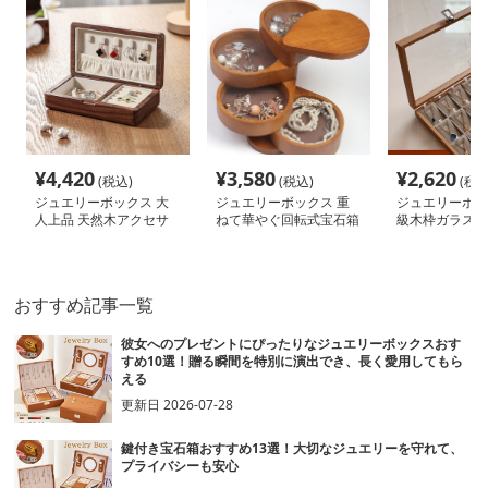
¥
4,420
¥
3,580
¥
2,620
(税込)
(税込)
(税込
ジュエリーボックス 大
ジュエリーボックス 重
ジュエリーボッ
人上品 天然木アクセサ
ねて華やぐ回転式宝石箱
級木枠ガラスジ
リーケース
ケース
おすすめ記事一覧
彼女へのプレゼントにぴったりなジュエリーボックスおす
すめ10選！贈る瞬間を特別に演出でき、長く愛用してもら
える
更新日
2026-07-28
鍵付き宝石箱おすすめ13選！大切なジュエリーを守れて、
プライバシーも安心