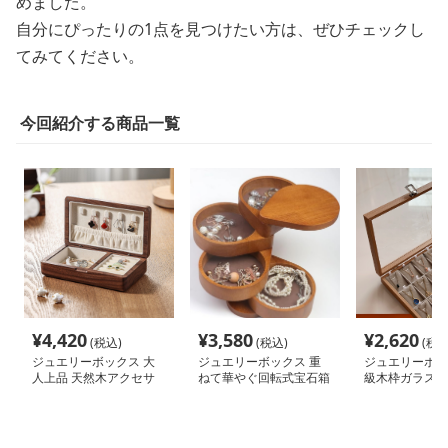
めました。
自分にぴったりの1点を見つけたい方は、ぜひチェックし
てみてください。
今回紹介する商品一覧
¥
4,420
¥
3,580
¥
2,620
(税込)
(税込)
(税込
ジュエリーボックス 大
ジュエリーボックス 重
ジュエリーボッ
人上品 天然木アクセサ
ねて華やぐ回転式宝石箱
級木枠ガラスジ
リーケース
ケース