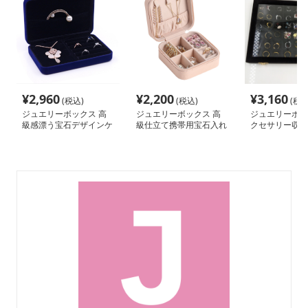
¥
2,960
¥
2,200
¥
3,160
(税込)
(税込)
(税込
ジュエリーボックス 高
ジュエリーボックス 高
ジュエリーボッ
級感漂う宝石デザインケ
級仕立て携帯用宝石入れ
クセサリー収納
ース
ース