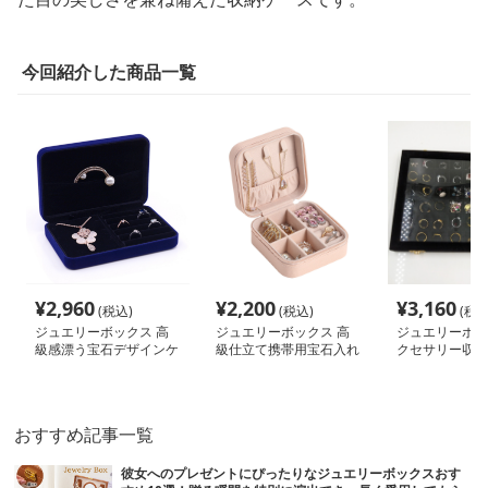
今回紹介した商品一覧
¥
2,960
¥
2,200
¥
3,160
(税込)
(税込)
(税込
ジュエリーボックス 高
ジュエリーボックス 高
ジュエリーボッ
級感漂う宝石デザインケ
級仕立て携帯用宝石入れ
クセサリー収納
ース
ース
おすすめ記事一覧
彼女へのプレゼントにぴったりなジュエリーボックスおす