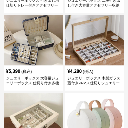
ジュエリーボックス 引き出し用
ジュエリーボックス 二段引き出
仕切りトレー付きアクセサリー
し付き大容量アクセサリー収納
収納ボックス
ボックス
¥
5,390
¥
4,280
(税込)
(税込)
ジュエリーボックス 大容量ジュ
ジュエリーボックス 木製ガラス
エリーボックス 仕切り付き多機
蓋付き24マス仕切りジュエリー
能収納ケース
ボックス