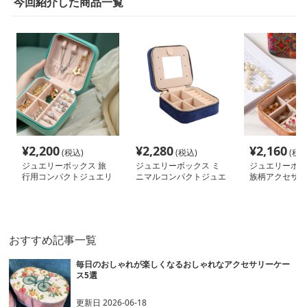
今回紹介した商品一覧
¥
2,200
¥
2,280
¥
2,160
(税込)
(税込)
(税込
ジュエリーボックス 旅
ジュエリーボックス ミ
ジュエリーボッ
行用コンパクトジュエリ
ニマルコンパクトジュエ
族柄アクセサリ
ーケース
リーケース
ース
おすすめ記事一覧
毎日のおしゃれが楽しくなるおしゃれなアクセサリーケー
ス5選
更新日
2026-06-18