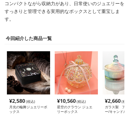
コンパクトながら収納力があり、日常使いのジュエリーを
すっきりと管理できる実用的なボックスとして重宝しま
す。
今回紹介した商品一覧
¥
2,580
¥
10,560
¥
2,660
(税込)
(税込)
(税込
月光の輪舞ジュエリーボ
星空のクラウン ジュエ
ガラス製 アク
ックス
リーボックス
ー/キャンドル
ィー/小物 収
ター