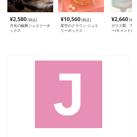
¥
2,580
¥
10,560
¥
2,660
(税込)
(税込)
(税込
月光の輪舞ジュエリーボ
星空のクラウン ジュエ
ガラス製 アク
ックス
リーボックス
ー/キャンドル
ィー/小物 収
ター