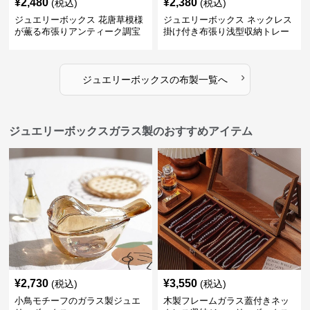
¥
2,480
¥
2,380
(税込)
(税込)
ジュエリーボックス 花唐草模様
ジュエリーボックス ネックレス
が薫る布張りアンティーク調宝
掛け付き布張り浅型収納トレー
石箱
›
ジュエリーボックス
の
布製
一覧へ
ジュエリーボックスガラス製のおすすめアイテム
¥
2,730
¥
3,550
(税込)
(税込)
小鳥モチーフのガラス製ジュエ
木製フレームガラス蓋付きネッ