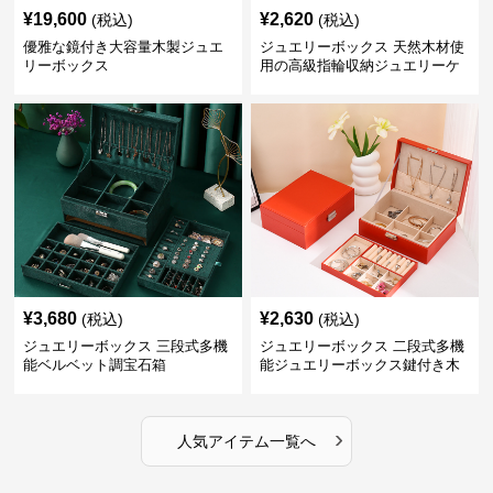
¥
19,600
¥
2,620
(税込)
(税込)
優雅な鏡付き大容量木製ジュエ
ジュエリーボックス 天然木材使
リーボックス
用の高級指輪収納ジュエリーケ
ース
¥
3,680
¥
2,630
(税込)
(税込)
ジュエリーボックス 三段式多機
ジュエリーボックス 二段式多機
能ベルベット調宝石箱
能ジュエリーボックス鍵付き木
製宝石箱
›
人気アイテム一覧へ