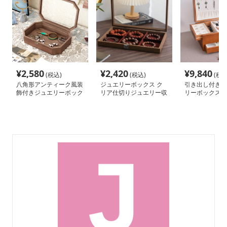
¥
2,580
¥
2,420
¥
9,840
(税込)
(税込)
(税込
八角形アンティーク風装
ジュエリーボックス ク
引き出し付き縦
飾付きジュエリーボック
リア仕切りジュエリー収
リーボックス
ス
納箱