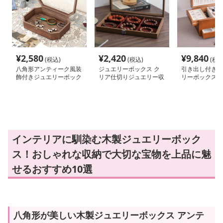
¥
2,580
¥
2,420
¥
9,840
(税込)
(税込)
(税込
八角形アンティーク風装
ジュエリーボックス ク
引き出し付き縦
飾付きジュエリーボック
リア仕切りジュエリー収
リーボックス
ス
納箱
インテリアに馴染む木製ジュエリーボック
ス！おしゃれな収納で大切な宝物を上品に魅
せるおすすめ10選
八角形が美しい木製ジュエリーボックス アンテ