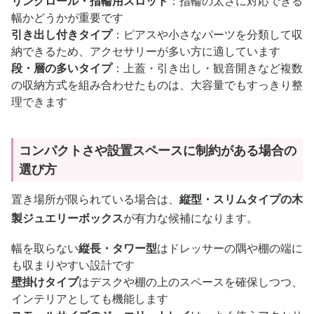
リングロール・指輪用スロット
：指輪の太さに対応できる
幅かどうかが重要です
引き出し付きタイプ
：ピアスや小さなパーツを分類して収
納できるため、アクセサリーが多い方に適しています
段・層の多いタイプ
：上蓋・引き出し・観音開きなど複数
の収納方式を組み合わせたものは、大容量でもすっきり整
理できます
コンパクトさや設置スペースに制約がある場合の
選び方
置き場所が限られている場合は、
縦型・スリムタイプの木
製ジュエリーボックス
が有力な候補になります。
幅を取らない
縦長・タワー型
はドレッサーの隅や棚の端に
も収まりやすい設計です
壁掛けタイプ
はデスクや棚の上のスペースを確保しつつ、
インテリアとしても機能します