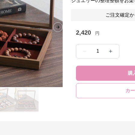
ジュエリーの整理整頓をお楽
ご注文確定か
Next slide
2,420
円
1
購
カー