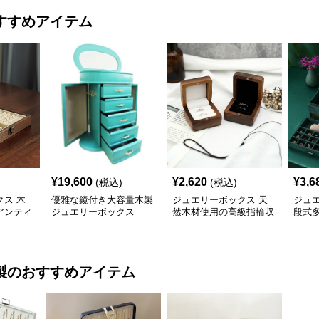
すすめアイテム
¥
19,600
¥
2,620
¥
3,6
(税込)
(税込)
ス 木
優雅な鏡付き大容量木製
ジュエリーボックス 天
ジュ
アンティ
ジュエリーボックス
然木材使用の高級指輪収
段式
箱
納ジュエリーケース
宝石
製
のおすすめアイテム