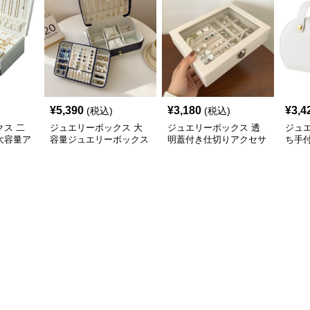
¥
5,390
¥
3,180
¥
3,4
(税込)
(税込)
ス 二
ジュエリーボックス 大
ジュエリーボックス 透
ジュ
大容量ア
容量ジュエリーボックス
明蓋付き仕切りアクセサ
ち手
ボックス
仕切り付き多機能収納ケ
リー収納ボックス
ー収
ース
ス