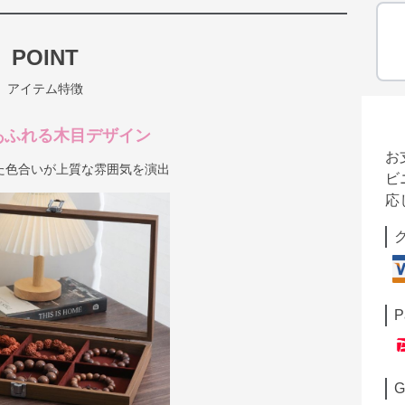
POINT
アイテム特徴
あふれる木目デザイン
お
た色合いが上質な雰囲気を演出
ビ
応
P
G