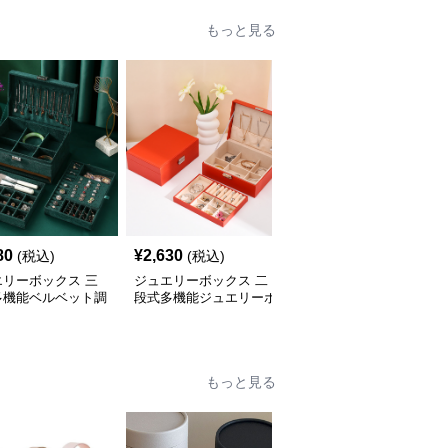
もっと見る
80
¥
2,630
¥
3,090
(税込)
(税込)
(税込)
エリーボックス 三
ジュエリーボックス 二
ジュエリーボックス 和
多機能ベルベット調
段式多機能ジュエリーボ
風波模様刺繍布張り仕切
箱
ックス鍵付き木製宝石箱
り付き宝石箱
もっと見る