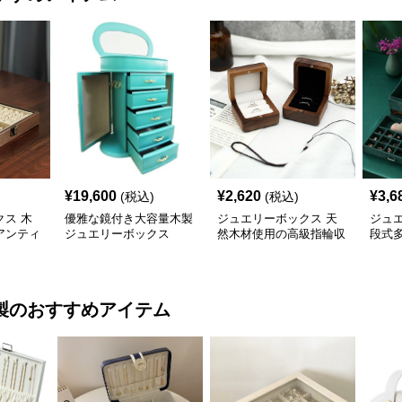
¥
19,600
¥
2,620
¥
3,6
(税込)
(税込)
ス 木
優雅な鏡付き大容量木製
ジュエリーボックス 天
ジュ
アンティ
ジュエリーボックス
然木材使用の高級指輪収
段式
箱
納ジュエリーケース
宝石
製
のおすすめアイテム