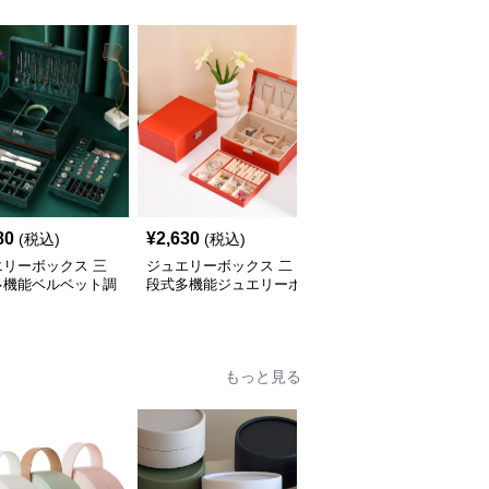
80
¥
2,630
¥
3,090
(税込)
(税込)
(税込)
エリーボックス 三
ジュエリーボックス 二
ジュエリーボックス 和
多機能ベルベット調
段式多機能ジュエリーボ
風波模様刺繍布張り仕切
箱
ックス鍵付き木製宝石箱
り付き宝石箱
もっと見る