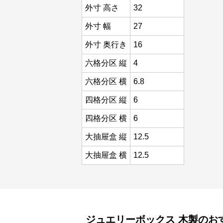
外寸 高さ
32
外寸 幅
27
外寸 奥行き
16
六格分区 縦
4
六格分区 横
6.8
四格分区 縦
6
四格分区 横
6
大抽屉盒 縦
12.5
大抽屉盒 横
12.5
ジュエリーボックス
木製
のお