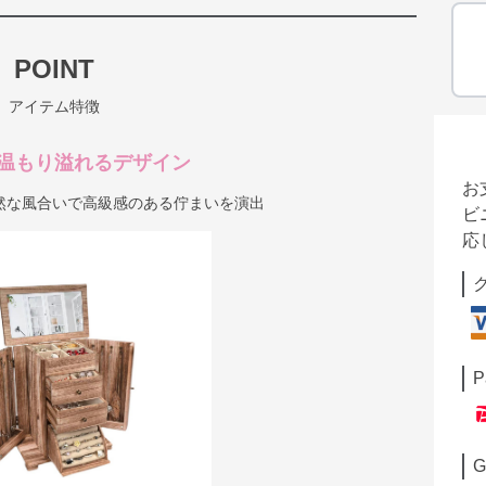
POINT
アイテム特徴
温もり溢れるデザイン
お
然な風合いで高級感のある佇まいを演出
ビ
応
P
G