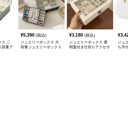
¥
5,390
¥
3,180
¥
3,4
(税込)
(税込)
ス 二
ジュエリーボックス 大
ジュエリーボックス 透
ジュ
大容量ア
容量ジュエリーボックス
明蓋付き仕切りアクセサ
ち手
ボックス
仕切り付き多機能収納ケ
リー収納ボックス
ー収
ース
ス