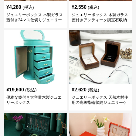
¥
4,280
¥
2,550
(税込)
(税込)
ジュエリーボックス 木製ガラス
ジュエリーボックス 木製ガラス
蓋付き24マス仕切りジュエリー
蓋付きアンティーク調宝石収納
ボックス
箱
¥
19,600
¥
2,620
(税込)
(税込)
優雅な鏡付き大容量木製ジュエ
ジュエリーボックス 天然木材使
リーボックス
用の高級指輪収納ジュエリーケ
ース