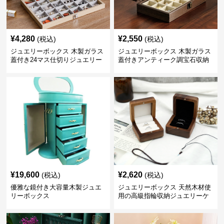
¥
4,280
¥
2,550
(税込)
(税込)
ジュエリーボックス 木製ガラス
ジュエリーボックス 木製ガラス
蓋付き24マス仕切りジュエリー
蓋付きアンティーク調宝石収納
ボックス
箱
¥
19,600
¥
2,620
(税込)
(税込)
優雅な鏡付き大容量木製ジュエ
ジュエリーボックス 天然木材使
リーボックス
用の高級指輪収納ジュエリーケ
ース