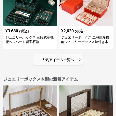
¥
3,680
¥
2,630
(税込)
(税込)
ジュエリーボックス 三段式多機
ジュエリーボックス 二段式多機
能ベルベット調宝石箱
能ジュエリーボックス鍵付き木
製宝石箱
›
人気アイテム一覧へ
ジュエリーボックス木製の新着アイテム