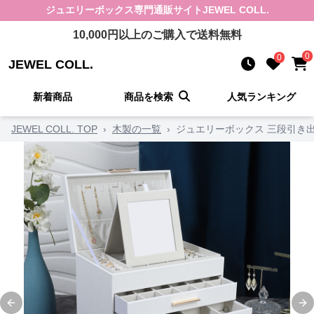
ジュエリーボックス
専門通販サイト
JEWEL COLL.
10,000
円以上のご購入で送料無料
0
0
JEWEL COLL.
新着商品
商品を検索
人気ランキング
JEWEL COLL. TOP
›
木製の一覧
›
ジュエリーボックス 三段引き
Previous slide
Ne