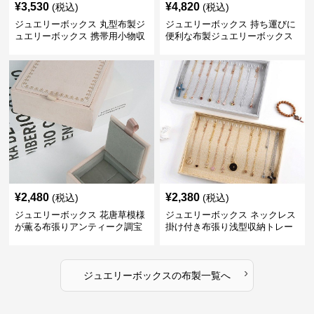
¥
3,530
¥
4,820
(税込)
(税込)
ジュエリーボックス 丸型布製ジ
ジュエリーボックス 持ち運びに
ュエリーボックス 携帯用小物収
便利な布製ジュエリーボックス
納ケース
¥
2,480
¥
2,380
(税込)
(税込)
ジュエリーボックス 花唐草模様
ジュエリーボックス ネックレス
が薫る布張りアンティーク調宝
掛け付き布張り浅型収納トレー
石箱
›
ジュエリーボックス
の
布製
一覧へ