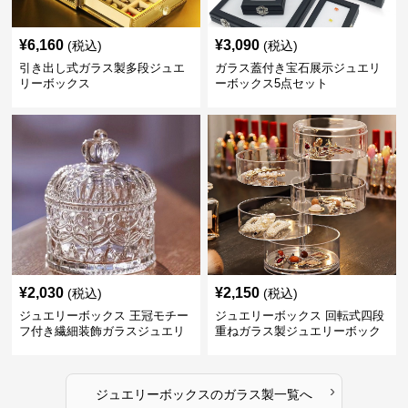
¥
6,160
¥
3,090
(税込)
(税込)
引き出し式ガラス製多段ジュエ
ガラス蓋付き宝石展示ジュエリ
リーボックス
ーボックス5点セット
¥
2,030
¥
2,150
(税込)
(税込)
ジュエリーボックス 王冠モチー
ジュエリーボックス 回転式四段
フ付き繊細装飾ガラスジュエリ
重ねガラス製ジュエリーボック
ーボックス
ス
›
ジュエリーボックス
の
ガラス製
一覧へ