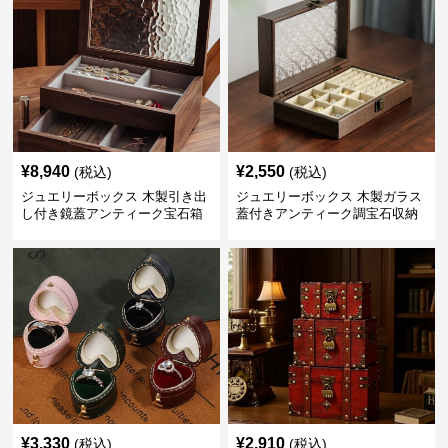
¥
8,940
¥
2,550
(税込)
(税込)
ジュエリーボックス 木製引き出
ジュエリーボックス 木製ガラス
し付き鏡蓋アンティーク宝石箱
蓋付きアンティーク調宝石収納
箱
¥
3,330
¥
2,910
(税込)
(税込)