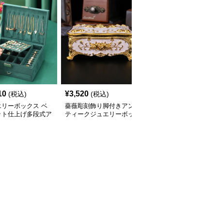
10
¥
3,520
¥
5,920
(税込)
(税込)
(税込)
エリーボックス ベ
薔薇彫刻飾り脚付きアン
花形取手付き五段引き出
ット仕上げ多段式ア
ティークジュエリーボッ
しジュエリーボックス
サリー収納箱
クス