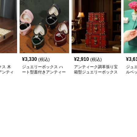
¥
3,330
¥
2,910
¥
3,6
(税込)
(税込)
ス 木
ジュエリーボックス ハ
アンティーク調革張り宝
ジュ
アンティ
ート型蓋付きアンティー
箱型ジュエリーボックス
ルベ
箱
ク調指輪収納箱
3点セット
クセ