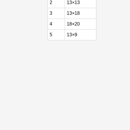
2
13×13
3
13×18
4
18×20
5
13×9