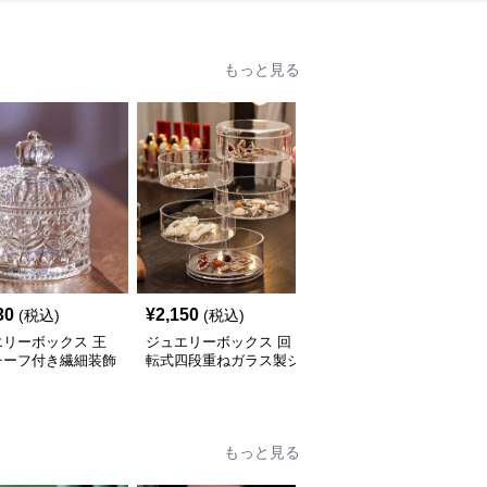
もっと見る
30
¥
2,150
¥
2,210
(税込)
(税込)
(税込)
エリーボックス 王
ジュエリーボックス 回
ジュエリーボックス 仕
チーフ付き繊細装飾
転式四段重ねガラス製ジ
切り付き透明ガラス製三
スジュエリーボック
ュエリーボックス
十六区画ジュエリーボッ
クス
もっと見る