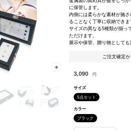
金属製の留め具が蓋をしっか
に保管します。
内側には柔らかな素材が施さ
ることなく丁寧に収納できま
サイズの異なる5種類が揃っ
ただけます。
展示や保管、贈り物としても
ご注文確定か
Next slide
3,090
円
サイズ
5点セット
カラー
ブラック