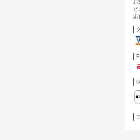
お
ビ
応
P
G