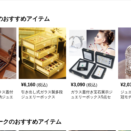
のおすすめアイテム
¥
6,160
¥
3,090
¥
2,0
(税込)
(税込)
ラス蓋付
引き出し式ガラス製多段
ガラス蓋付き宝石展示ジ
ジュ
納ジュエ
ジュエリーボックス
ュエリーボックス5点セ
冠モ
ット
ガラ
ス
ーク
のおすすめアイテム