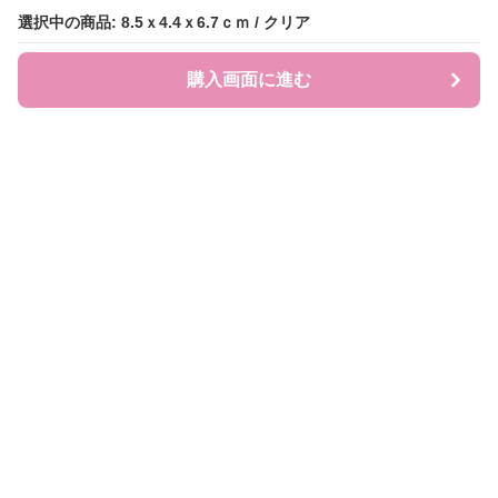
選択中の商品: 8.5ｘ4.4ｘ6.7ｃｍ / クリア
選択中の商品: 8.5ｘ4.4ｘ6.7ｃｍ / クリア
購入画面に進む
購入画面に進む
JEWEL COLL.
について
利用規約
プライバシー