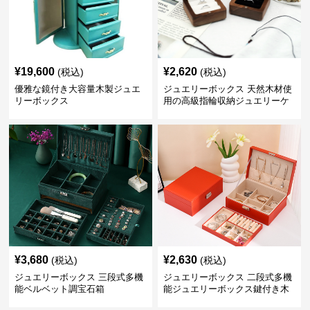
¥
19,600
¥
2,620
(税込)
(税込)
優雅な鏡付き大容量木製ジュエ
ジュエリーボックス 天然木材使
リーボックス
用の高級指輪収納ジュエリーケ
ース
¥
3,680
¥
2,630
(税込)
(税込)
ジュエリーボックス 三段式多機
ジュエリーボックス 二段式多機
能ベルベット調宝石箱
能ジュエリーボックス鍵付き木
製宝石箱