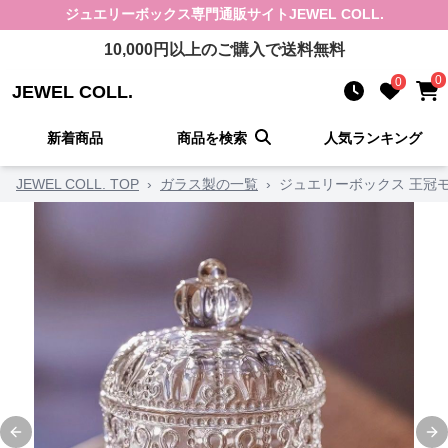
ジュエリーボックス
専門通販サイト
JEWEL COLL.
10,000
円以上のご購入で送料無料
0
0
JEWEL COLL.
新着商品
商品を検索
人気ランキング
JEWEL COLL. TOP
›
ガラス製の一覧
›
ジュエリーボックス 王冠
Previous slide
Ne