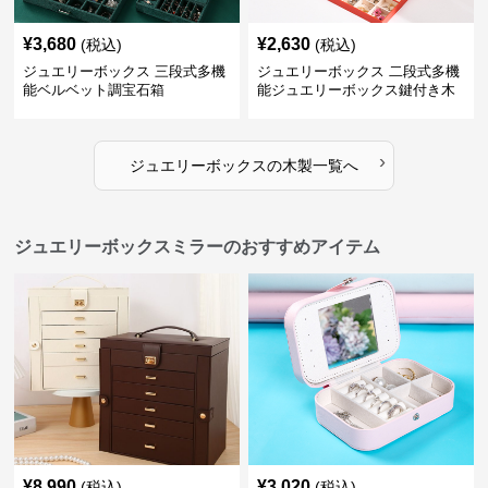
¥
3,680
¥
2,630
(税込)
(税込)
ジュエリーボックス 三段式多機
ジュエリーボックス 二段式多機
能ベルベット調宝石箱
能ジュエリーボックス鍵付き木
製宝石箱
›
ジュエリーボックス
の
木製
一覧へ
ジュエリーボックスミラーのおすすめアイテム
¥
8,990
¥
3,020
(税込)
(税込)