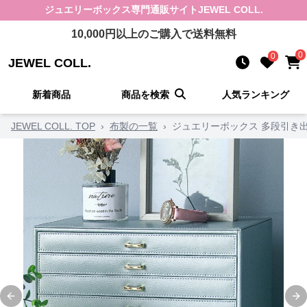
ジュエリーボックス
専門通販サイト
JEWEL COLL.
10,000
円以上のご購入で送料無料
0
0
JEWEL COLL.
新着商品
商品を検索
人気ランキング
JEWEL COLL. TOP
›
布製の一覧
›
ジュエリーボックス 多段引き
Previous slide
Ne