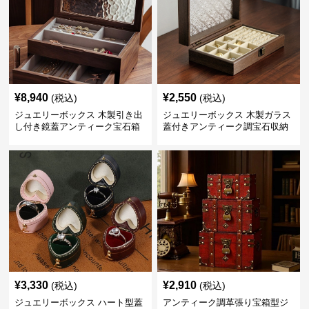
¥
8,940
¥
2,550
(税込)
(税込)
ジュエリーボックス 木製引き出
ジュエリーボックス 木製ガラス
し付き鏡蓋アンティーク宝石箱
蓋付きアンティーク調宝石収納
箱
¥
3,330
¥
2,910
(税込)
(税込)
ジュエリーボックス ハート型蓋
アンティーク調革張り宝箱型ジ