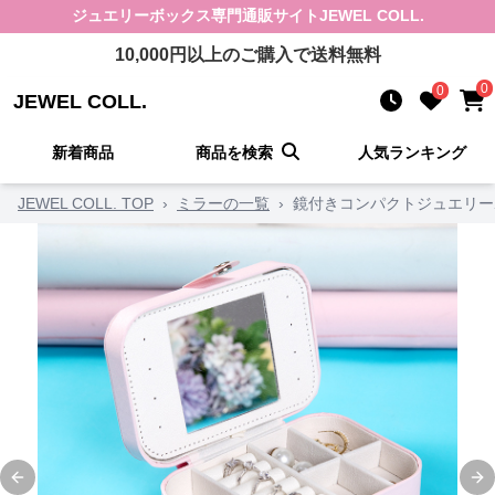
ジュエリーボックス
専門通販サイト
JEWEL COLL.
10,000
円以上のご購入で送料無料
0
0
JEWEL COLL.
新着商品
商品を検索
人気ランキング
JEWEL COLL. TOP
›
ミラーの一覧
›
鏡付きコンパクトジュエリー
Previous slide
Ne