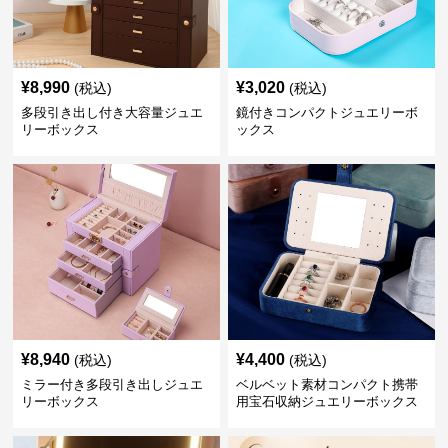
¥
8,990
¥
3,020
(税込)
(税込)
多段引き出し付き大容量ジュエ
鏡付きコンパクトジュエリーボ
リーボックス
ックス
¥
8,940
¥
4,400
(税込)
(税込)
ミラー付き多段引き出しジュエ
ベルベット素材コンパクト携帯
リーボックス
用宝石収納ジュエリーボックス