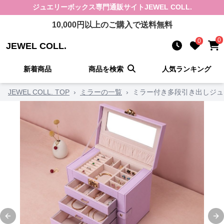
ジュエリーボックス
専門通販サイト
JEWEL COLL.
10,000
円以上のご購入で送料無料
0
0
JEWEL COLL.
新着商品
商品を検索
人気ランキング
JEWEL COLL. TOP
›
ミラーの一覧
›
ミラー付き多段引き出しジュ
Previous slide
Ne