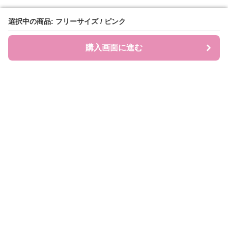
選択中の商品: フリーサイズ / ピンク
選択中の商品: フリーサイズ / ピンク
購入画面に進む
購入画面に進む
JEWEL COLL.
について
利用規約