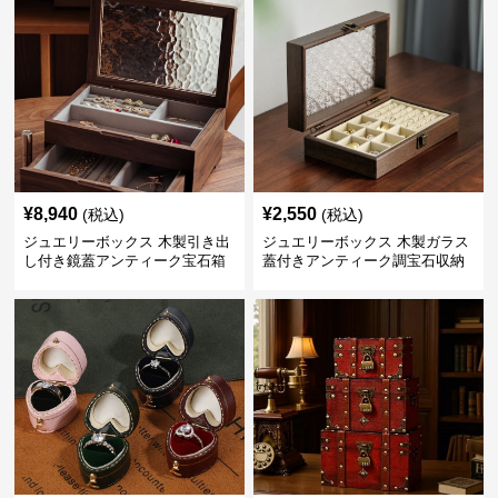
¥
8,940
¥
2,550
(税込)
(税込)
ジュエリーボックス 木製引き出
ジュエリーボックス 木製ガラス
し付き鏡蓋アンティーク宝石箱
蓋付きアンティーク調宝石収納
箱