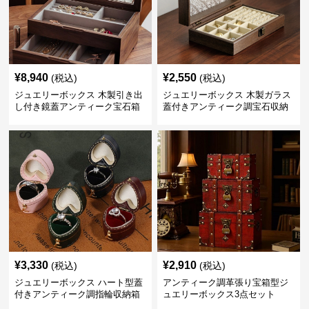
¥
8,940
¥
2,550
(税込)
(税込)
ジュエリーボックス 木製引き出
ジュエリーボックス 木製ガラス
し付き鏡蓋アンティーク宝石箱
蓋付きアンティーク調宝石収納
箱
¥
3,330
¥
2,910
(税込)
(税込)
ジュエリーボックス ハート型蓋
アンティーク調革張り宝箱型ジ
付きアンティーク調指輪収納箱
ュエリーボックス3点セット