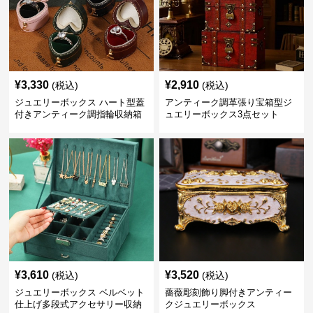
¥
3,330
¥
2,910
(税込)
(税込)
ジュエリーボックス ハート型蓋
アンティーク調革張り宝箱型ジ
付きアンティーク調指輪収納箱
ュエリーボックス3点セット
¥
3,610
¥
3,520
(税込)
(税込)
ジュエリーボックス ベルベット
薔薇彫刻飾り脚付きアンティー
仕上げ多段式アクセサリー収納
クジュエリーボックス