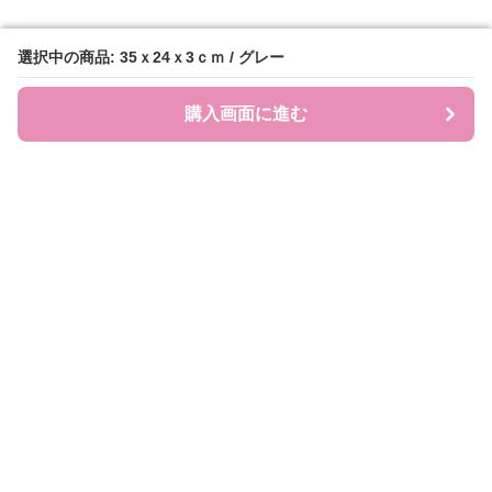
選択中の商品: 35ｘ24ｘ3ｃｍ / グレー
選択中の商品: 35ｘ24ｘ3ｃｍ / グレー
購入画面に進む
購入画面に進む
JEWEL COLL.
について
利用規約