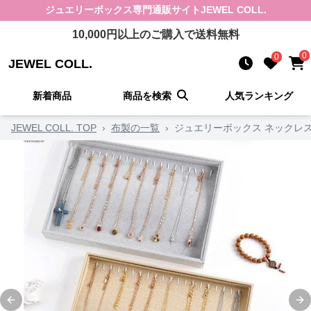
ジュエリーボックス
専門通販サイト
JEWEL COLL.
10,000
円以上のご購入で送料無料
0
0
JEWEL COLL.
新着商品
商品を検索
人気ランキング
JEWEL COLL. TOP
›
布製の一覧
›
ジュエリーボックス ネックレ
Previous slide
Ne