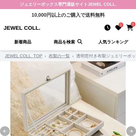
ジュエリーボックス
専門通販サイト
JEWEL COLL.
10,000
円以上のご購入で送料無料
0
0
JEWEL COLL.
新着商品
商品を検索
人気ランキング
JEWEL COLL. TOP
›
布製の一覧
›
透明窓付き布製ジュエリーボッ
Previous slide
Ne