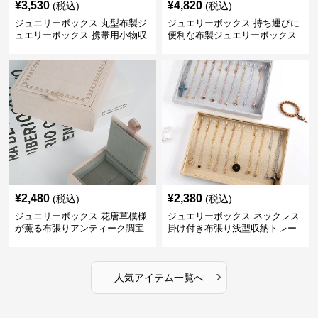
¥
3,530
¥
4,820
(税込)
(税込)
ジュエリーボックス 丸型布製ジ
ジュエリーボックス 持ち運びに
ュエリーボックス 携帯用小物収
便利な布製ジュエリーボックス
納ケース
¥
2,480
¥
2,380
(税込)
(税込)
ジュエリーボックス 花唐草模様
ジュエリーボックス ネックレス
が薫る布張りアンティーク調宝
掛け付き布張り浅型収納トレー
石箱
›
人気アイテム一覧へ