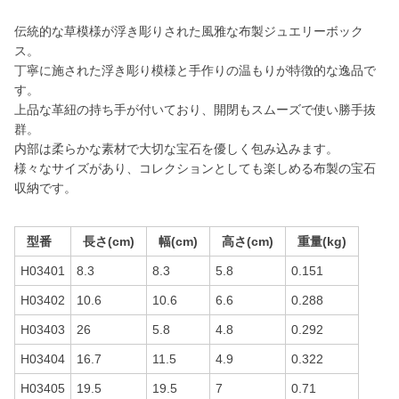
伝統的な草模様が浮き彫りされた風雅な布製ジュエリーボック
ス。
丁寧に施された浮き彫り模様と手作りの温もりが特徴的な逸品で
す。
上品な革紐の持ち手が付いており、開閉もスムーズで使い勝手抜
群。
内部は柔らかな素材で大切な宝石を優しく包み込みます。
様々なサイズがあり、コレクションとしても楽しめる布製の宝石
収納です。
型番
長さ(cm)
幅(cm)
高さ(cm)
重量(kg)
H03401
8.3
8.3
5.8
0.151
H03402
10.6
10.6
6.6
0.288
H03403
26
5.8
4.8
0.292
H03404
16.7
11.5
4.9
0.322
H03405
19.5
19.5
7
0.71