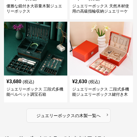
優雅な鏡付き大容量木製ジュエ
ジュエリーボックス 天然木材使
リーボックス
用の高級指輪収納ジュエリーケ
ース
¥
3,680
¥
2,630
(税込)
(税込)
ジュエリーボックス 三段式多機
ジュエリーボックス 二段式多機
能ベルベット調宝石箱
能ジュエリーボックス鍵付き木
製宝石箱
›
ジュエリーボックス
の
木製
一覧へ