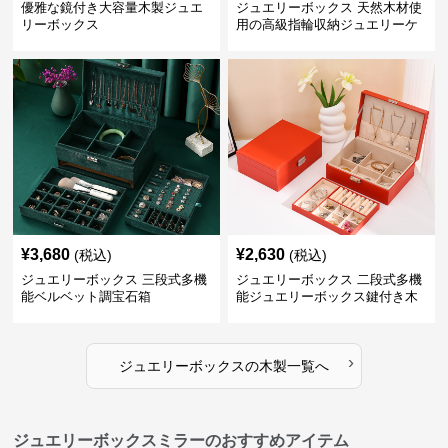
優雅な鏡付き大容量木製ジュエ
ジュエリーボックス 天然木材使
リーボックス
用の高級指輪収納ジュエリーケ
ース
¥
3,680
¥
2,630
(税込)
(税込)
ジュエリーボックス 三段式多機
ジュエリーボックス 二段式多機
能ベルベット調宝石箱
能ジュエリーボックス鍵付き木
製宝石箱
›
ジュエリーボックス
の
木製
一覧へ
ジュエリーボックスミラーのおすすめアイテム