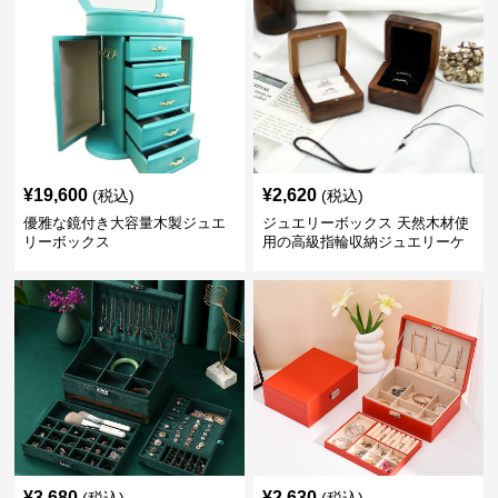
¥
19,600
¥
2,620
(税込)
(税込)
優雅な鏡付き大容量木製ジュエ
ジュエリーボックス 天然木材使
リーボックス
用の高級指輪収納ジュエリーケ
ース
¥
3,680
¥
2,630