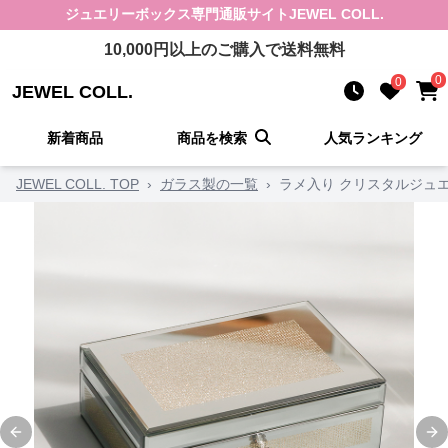
ジュエリーボックス
専門通販サイト
JEWEL COLL.
10,000
円以上のご購入で送料無料
0
0
JEWEL COLL.
新着商品
商品を検索
人気ランキング
JEWEL COLL. TOP
›
ガラス製の一覧
›
ラメ入り クリスタルジュ
Previous slide
Ne