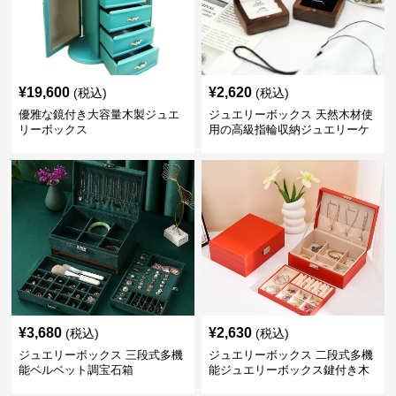
¥
19,600
¥
2,620
(税込)
(税込)
優雅な鏡付き大容量木製ジュエ
ジュエリーボックス 天然木材使
リーボックス
用の高級指輪収納ジュエリーケ
ース
¥
3,680
¥
2,630
(税込)
(税込)
ジュエリーボックス 三段式多機
ジュエリーボックス 二段式多機
能ベルベット調宝石箱
能ジュエリーボックス鍵付き木
製宝石箱