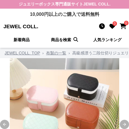
ジュエリーボックス
専門通販サイト
JEWEL COLL.
10,000
円以上のご購入で送料無料
0
0
JEWEL COLL.
新着商品
商品を検索
人気ランキング
JEWEL COLL. TOP
›
布製の一覧
›
高級感漂う二段仕切りジュエリ
Previous slide
Ne