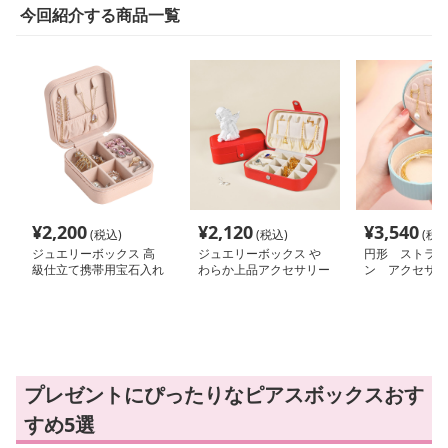
今回紹介する商品一覧
¥
2,200
¥
2,120
¥
3,540
(税込)
(税込)
(税込
ジュエリーボックス 高
ジュエリーボックス や
円形 ストライ
級仕立て携帯用宝石入れ
わらか上品アクセサリー
ン アクセサリ
収納
ス 透明蓋
プレゼントにぴったりなピアスボックスおす
すめ5選