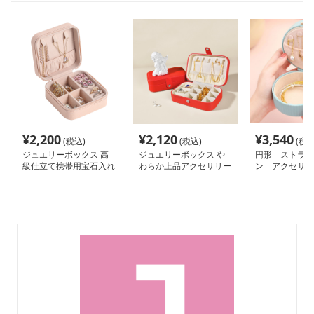
¥
2,200
¥
2,120
¥
3,540
(税込)
(税込)
(税込
ジュエリーボックス 高
ジュエリーボックス や
円形 ストライ
級仕立て携帯用宝石入れ
わらか上品アクセサリー
ン アクセサリ
収納
ス 透明蓋