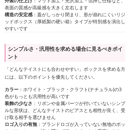
外装の仕上げ
：マット加工・光沢加工・箔押し仕様など、
表面の質感が高級感を大きく左右します
構造の安定感
：蓋がしっかり閉まり、形が崩れにくいリジ
ッドボックス（厚紙製の硬い箱）タイプが特別感を演出し
やすいです
シンプルさ・汎用性を求める場合に見るべきポイ
ント
「どんなテイストにも合わせやすい」ボックスを求める方
には、以下のポイントを優先してください。
カラー
：ホワイト・ブラック・クラフト(ナチュラル)の3
色がもっとも汎用性が高いです
装飾の少なさ
：リボンや金属パーツが付いていないシンプ
ルな形状は、どんなテイストのピアスとも相性が良く、受
け取る相手を選びません
ロゴ入りの有無
：ブランドロゴが入っていない無地のボッ