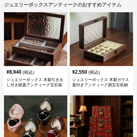
ジュエリーボックスアンティークのおすすめアイテム
¥
8,940
¥
2,550
(税込)
(税込)
ジュエリーボックス 木製引き出
ジュエリーボックス 木製ガラス
し付き鏡蓋アンティーク宝石箱
蓋付きアンティーク調宝石収納
箱