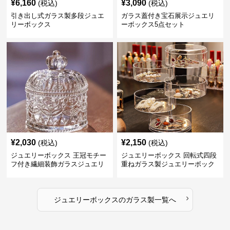
¥
6,160
¥
3,090
(税込)
(税込)
引き出し式ガラス製多段ジュエ
ガラス蓋付き宝石展示ジュエリ
リーボックス
ーボックス5点セット
¥
2,030
¥
2,150
(税込)
(税込)
ジュエリーボックス 王冠モチー
ジュエリーボックス 回転式四段
フ付き繊細装飾ガラスジュエリ
重ねガラス製ジュエリーボック
ーボックス
ス
›
ジュエリーボックス
の
ガラス製
一覧へ