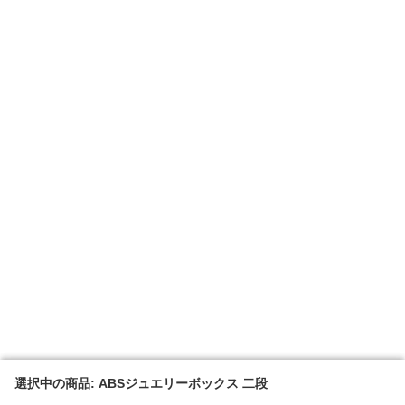
選択中の商品: ABSジュエリーボックス 二段
選択中の商品: ABSジュエリーボックス 二段