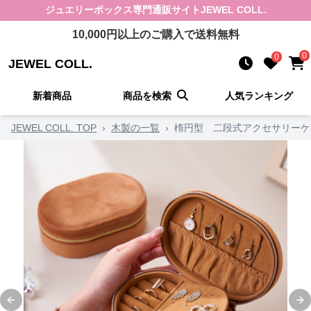
ジュエリーボックス
専門通販サイト
JEWEL COLL.
10,000
円以上のご購入で送料無料
0
0
JEWEL COLL.
新着商品
商品を検索
人気ランキング
JEWEL COLL. TOP
›
木製の一覧
›
楕円型 二段式アクセサリーケ
Previous slide
Ne