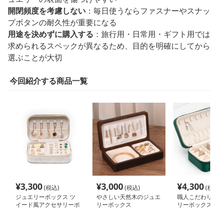
開閉頻度を考慮しない
：毎日使うならファスナーやスナッ
プボタンの耐久性が重要になる
用途を決めずに購入する
：旅行用・日常用・ギフト用では
求められるスペックが異なるため、目的を明確にしてから
選ぶことが大切
今回紹介する商品一覧
¥
3,300
¥
3,000
¥
4,300
(税込)
(税込)
(税込
ジュエリーボックス ツ
やさしい天然木のジュエ
職人こだわり高
イード風アクセサリーボ
リーボックス
リーボックス
ックス