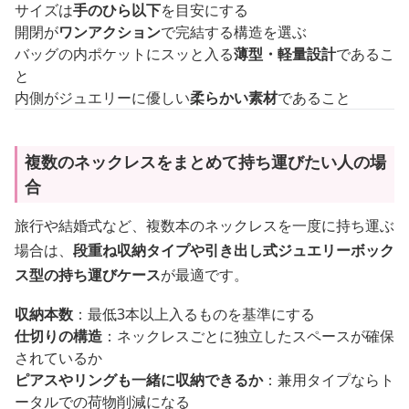
サイズは
手のひら以下
を目安にする
開閉が
ワンアクション
で完結する構造を選ぶ
バッグの内ポケットにスッと入る
薄型・軽量設計
であるこ
と
内側がジュエリーに優しい
柔らかい素材
であること
複数のネックレスをまとめて持ち運びたい人の場
合
旅行や結婚式など、複数本のネックレスを一度に持ち運ぶ
場合は、
段重ね収納タイプや引き出し式ジュエリーボック
ス型の持ち運びケース
が最適です。
収納本数
：最低3本以上入るものを基準にする
仕切りの構造
：ネックレスごとに独立したスペースが確保
されているか
ピアスやリングも一緒に収納できるか
：兼用タイプならト
ータルでの荷物削減になる