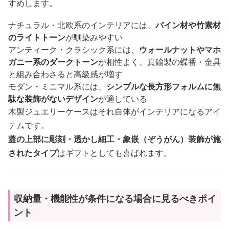
すめします。
ナチュラル・北欧系のインテリアには、
パイン材や竹素材
のライトトーン
が馴染みやすい
アンティーク・クラシック系には、
ウォールナットやマホ
ガニー系のダークトーン
が相性よく、真鍮製の蝶番・金具
と組み合わさると高級感が増す
モダン・ミニマル系には、
シンプルな長方形フォルムに無
駄な装飾がないデザイン
が適している
木製ジュエリーケースはそれ自体がインテリアになるアイ
テムです。
蓋の上部に彫刻・透かし細工・象嵌（ぞうがん）装飾が施
されたタイプ
はギフトとしても喜ばれます。
収納量・機能性が条件になる場合に見るべきポイ
ント