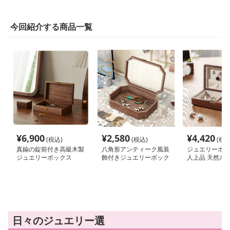
今回紹介する商品一覧
¥
6,900
¥
2,580
¥
4,420
(税込)
(税込)
(税込
真鍮の錠前付き高級木製
八角形アンティーク風装
ジュエリーボッ
ジュエリーボックス
飾付きジュエリーボック
人上品 天然木
ス
リーケース
日々のジュエリー選