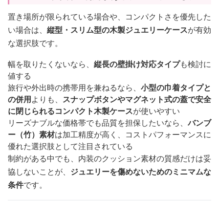
置き場所が限られている場合や、コンパクトさを優先した
い場合は、
縦型・スリム型の木製ジュエリーケース
が有効
な選択肢です。
幅を取りたくないなら、
縦長の壁掛け対応タイプ
も検討に
値する
旅行や外出時の携帯用を兼ねるなら、
小型の巾着タイプと
の併用
よりも、
スナップボタンやマグネット式の蓋で安全
に閉じられるコンパクト木製ケース
が使いやすい
リーズナブルな価格帯でも品質を担保したいなら、
バンブ
ー（竹）素材
は加工精度が高く、コストパフォーマンスに
優れた選択肢として注目されている
制約がある中でも、内装のクッション素材の質感だけは妥
協しないことが、
ジュエリーを傷めないためのミニマムな
条件
です。