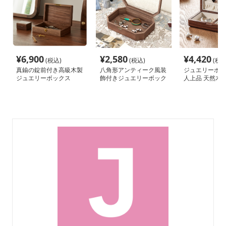
¥
6,900
¥
2,580
¥
4,420
(税込)
(税込)
(税込
真鍮の錠前付き高級木製
八角形アンティーク風装
ジュエリーボッ
ジュエリーボックス
飾付きジュエリーボック
人上品 天然木
ス
リーケース