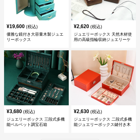
¥
19,600
¥
2,620
(税込)
(税込)
優雅な鏡付き大容量木製ジュエ
ジュエリーボックス 天然木材使
リーボックス
用の高級指輪収納ジュエリーケ
ース
¥
3,680
¥
2,630
(税込)
(税込)
ジュエリーボックス 三段式多機
ジュエリーボックス 二段式多機
能ベルベット調宝石箱
能ジュエリーボックス鍵付き木
製宝石箱