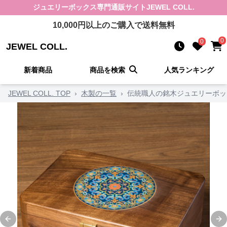
ジュエリーボックス
専門通販サイト
JEWEL COLL.
10,000
円以上のご購入で送料無料
0
0
JEWEL COLL.
新着商品
商品を検索
人気ランキング
JEWEL COLL. TOP
›
木製の一覧
›
伝統職人の銘木ジュエリーボッ
Previous slide
Ne