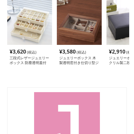
¥
3,620
¥
3,580
¥
2,910
(税込)
(税込)
(税込
三段式レザージュエリー
ジュエリーボックス 木
ジュエリーボッ
ボックス 防塵透明蓋付
製透明窓付き仕切り型ジ
クリル製二段式
き収納ケース
ュエリーボックス
付きジュエリー