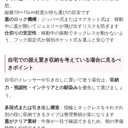
想。
縦横10〜15cm程度が持ち運びの目安です
蓋のロック機構
：ジッパー式またはマグネット式は、移動
中に蓋が開いてジュエリーが飛び出すリスクを防ぎます
仕切りの安定性
：移動中の振動でネックレスが動かないよ
う、フック固定式か個別ポケット式を選ぶと安心です
自宅での据え置き収納を考えている場合に見るべ
きポイント
自宅のドレッサーや引き出しに置いて使う場合は、
収納
力・視認性・インテリアとの馴染み
を優先して選びましょ
う。
多段式または引き出し構造
：指輪とネックレスをそれぞれ
別の段に収納できるタイプは整理整頓が楽になります
蓋がクリア素材
：中身が一目で確認できるため、朝の準備