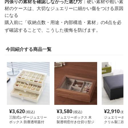
内張りの素材を確認しなかった選び方
：硬い素材や粗い素
材のケースは、大切なジュエリーに細かい傷をつける原因
になる
購入前に「収納点数・用途・内部構造・素材」の4点を必
ず確認することで、こうした後悔を防げます。
今回紹介する商品一覧
¥
3,620
¥
3,580
¥
2,910
(税込)
(税込)
(税込
三段式レザージュエリー
ジュエリーボックス 木
ジュエリーボッ
ボックス 防塵透明蓋付
製透明窓付き仕切り型ジ
クリル製二段式
き収納ケース
ュエリーボックス
付きジュエリー