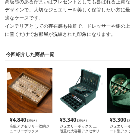
高級感のある佇まいはプレゼントとしても喜ばれる上質な
デザインで、大切なジュエリーを美しく保管したい方に最
適なケースです。
インテリアとしての存在感も抜群で、ドレッサーや棚の上
に置くだけでお部屋が洗練された印象になります。
今回紹介した商品一覧
¥
4,840
¥
3,340
¥
3,300
(税込)
(税込)
(税込
高級アクセサリー収納ジ
ジュエリーボックス 三
ジュエリーボッ
ュエリーボックス
段重ね大容量アクセサリ
ート型アクセサ